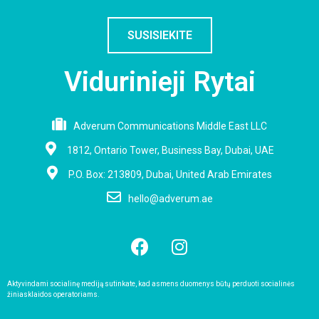
SUSISIEKITE
Vidurinieji Rytai
Adverum Communications Middle East LLC
1812, Ontario Tower, Business Bay, Dubai, UAE
P.O. Box: 213809, Dubai, United Arab Emirates
hello@adverum.ae
Aktyvindami socialinę mediją sutinkate, kad asmens duomenys būtų perduoti socialinės
žiniasklaidos operatoriams.