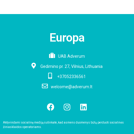
Europa
UAB Adverum
Gedimino pr. 27, Vilnius, Lithuania
+37052336561
welcome@adverum.lt
Aktyvindami socialinę mediją sutinkate, kad asmens duomenys būtų perduoti socialinės
žiniasklaidos operatoriams.