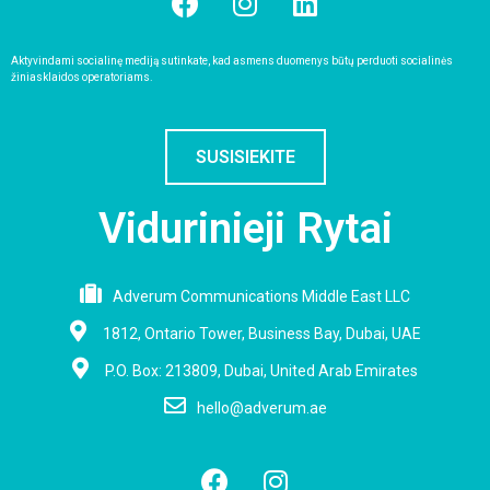
Aktyvindami socialinę mediją sutinkate, kad asmens duomenys būtų perduoti socialinės
žiniasklaidos operatoriams.
SUSISIEKITE
Vidurinieji Rytai
Adverum Communications Middle East LLC
1812, Ontario Tower, Business Bay, Dubai, UAE
P.O. Box: 213809, Dubai, United Arab Emirates
hello@adverum.ae