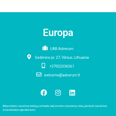
Europa
UAB Adverum
Gedimino pr. 27, Vilnius, Lithuania
+37052336561
welcome@adverum.lt
Aktyvindami socialinę mediją sutinkate, kad asmens duomenys būtų perduoti socialinės
žiniasklaidos operatoriams.