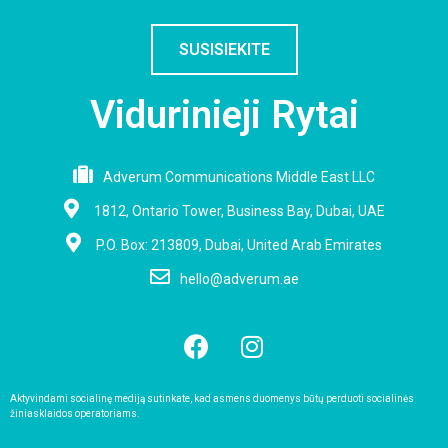
SUSISIEKITE
Vidurinieji Rytai
Adverum Communications Middle East LLC
1812, Ontario Tower, Business Bay, Dubai, UAE
P.O. Box: 213809, Dubai, United Arab Emirates
hello@adverum.ae
Aktyvindami socialinę mediją sutinkate, kad asmens duomenys būtų perduoti socialinės
žiniasklaidos operatoriams.