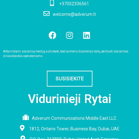
+37052336561
welcome@adverum.lt
Aktyvindami socialinę mediją sutinkate, kad asmens duomenys būtų perduoti socialinės
žiniasklaidos operatoriams.
SUSISIEKITE
Vidurinieji Rytai
Adverum Communications Middle East LLC
1812, Ontario Tower, Business Bay, Dubai, UAE