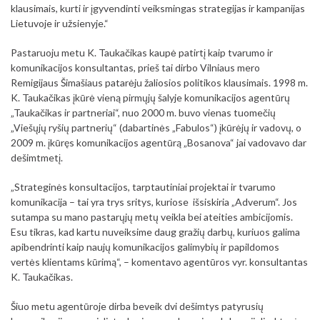
klausimais, kurti ir įgyvendinti veiksmingas strategijas ir kampanijas
Lietuvoje ir užsienyje.“
Pastaruoju metu K. Taukačikas kaupė patirtį kaip tvarumo ir
komunikacijos konsultantas, prieš tai dirbo Vilniaus mero
Remigijaus Šimašiaus patarėju žaliosios politikos klausimais. 1998 m.
K. Taukačikas įkūrė vieną pirmųjų šalyje komunikacijos agentūrų
„Taukačikas ir partneriai“, nuo 2000 m. buvo vienas tuomečių
„Viešųjų ryšių partnerių“ (dabartinės „Fabulos“) įkūrėjų ir vadovų, o
2009 m. įkūręs komunikacijos agentūrą „Bosanova“ jai vadovavo dar
dešimtmetį.
„Strateginės konsultacijos, tarptautiniai projektai ir tvarumo
komunikacija – tai yra trys sritys, kuriose išsiskiria „Adverum“. Jos
sutampa su mano pastarųjų metų veikla bei ateities ambicijomis.
Esu tikras, kad kartu nuveiksime daug gražių darbų, kuriuos galima
apibendrinti kaip naujų komunikacijos galimybių ir papildomos
vertės klientams kūrimą“, – komentavo agentūros vyr. konsultantas
K. Taukačikas.
Šiuo metu agentūroje dirba beveik dvi dešimtys patyrusių