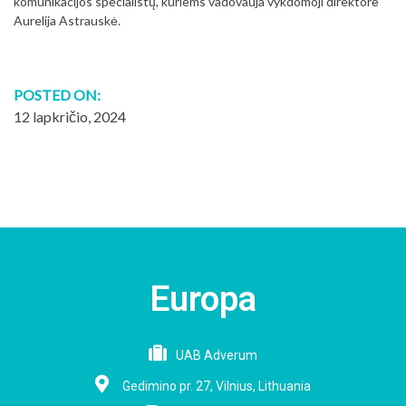
komunikacijos specialistų, kuriems vadovauja vykdomoji direktorė
Aurelija Astrauskė.
POSTED ON:
12 lapkričio, 2024
Europa
UAB Adverum
Gedimino pr. 27, Vilnius, Lithuania