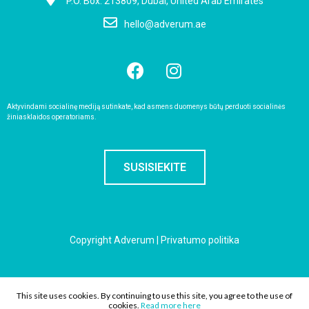
P.O. Box: 213809, Dubai, United Arab Emirates
hello@adverum.ae
Aktyvindami socialinę mediją sutinkate, kad asmens duomenys būtų perduoti socialinės
žiniasklaidos operatoriams.
SUSISIEKITE
Copyright Adverum |
Privatumo politika
solution:
DIGITALBROTHERS
This site uses cookies. By continuing to use this site, you agree to the use of
cookies.
Read more here