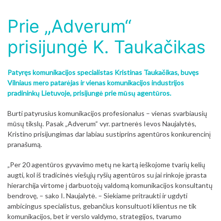
Prie „Adverum“
prisijungė K. Taukačikas
Patyręs komunikacijos specialistas Kristinas Taukačikas, buvęs
Vilniaus mero patarėjas ir vienas komunikacijos industrijos
pradininkų Lietuvoje, prisijungė prie mūsų agentūros.
Burti patyrusius komunikacijos profesionalus – vienas svarbiausių
mūsų tikslų. Pasak „Adverum“ vyr. partnerės Ievos Naujalytės,
Kristino prisijungimas dar labiau sustiprins agentūros konkurencinį
pranašumą.
„Per 20 agentūros gyvavimo metų ne kartą ieškojome tvarių kelių
augti, kol iš tradicinės viešųjų ryšių agentūros su jai rinkoje įprasta
hierarchija virtome į darbuotojų valdomą komunikacijos konsultantų
bendrovę, – sako I. Naujalytė. – Siekiame pritraukti ir ugdyti
ambicingus specialistus, gebančius konsultuoti klientus ne tik
komunikacijos, bet ir verslo valdymo, strategijos, tvarumo