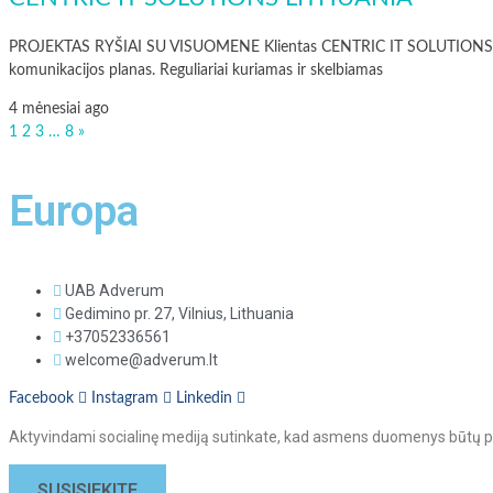
PROJEKTAS RYŠIAI SU VISUOMENE Klientas CENTRIC IT SOLUTIONS LITHU
komunikacijos planas. Reguliariai kuriamas ir skelbiamas
4 mėnesiai ago
1
2
3
…
8
»
Europa
UAB Adverum
Gedimino pr. 27, Vilnius, Lithuania
+37052336561
welcome@adverum.lt
Facebook
Instagram
Linkedin
Aktyvindami socialinę mediją sutinkate, kad asmens duomenys būtų pe
SUSISIEKITE