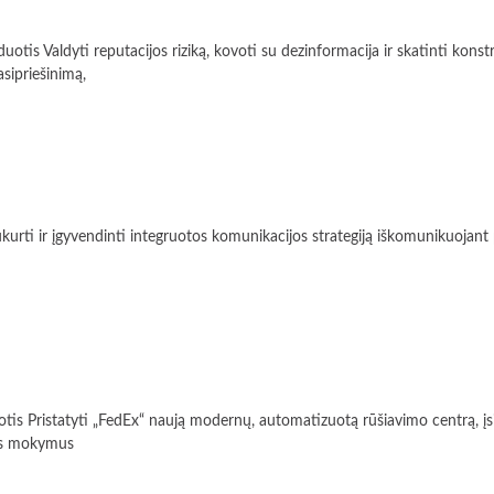
ti reputacijos riziką, kovoti su dezinformacija ir skatinti konstrukty
sipriešinimą,
ir įgyvendinti integruotos komunikacijos strategiją iškomunikuojant po
atyti „FedEx“ naują modernų, automatizuotą rūšiavimo centrą, įsikūru
dos mokymus