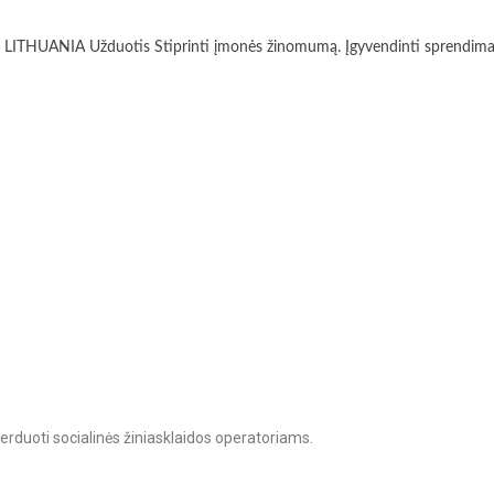
ANIA Užduotis Stiprinti įmonės žinomumą. Įgyvendinti sprendimai Suda
rduoti socialinės žiniasklaidos operatoriams.