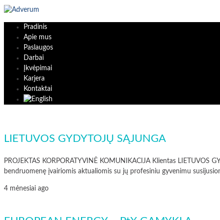
Pradinis
Apie mus
Paslaugos
Darbai
Įkvėpimai
Karjera
Kontaktai
LIETUVOS GYDYTOJŲ SĄJUNGA
PROJEKTAS KORPORATYVINĖ KOMUNIKACIJA Klientas LIETUVOS GYDYTOJŲ S
bendruomenę įvairiomis aktualiomis su jų profesiniu gyvenimu susijusio
4 mėnesiai ago