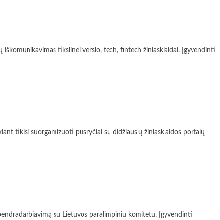
munikavimas tikslinei verslo, tech, fintech žiniasklaidai. Įgyvendinti
 tiklsi suorgamizuoti pusryčiai su didžiausių žiniasklaidos portalų
endradarbiavimą su Lietuvos paralimpiniu komitetu. Įgyvendinti