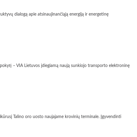
vų dialogą apie atsinaujinančiąją energiją ir energetinę
kytį – VIA Lietuvos įdiegiamą naują sunkiojo transporto elektroninę
sį Talino oro uosto naujajame krovinių terminale. Įgyvendinti