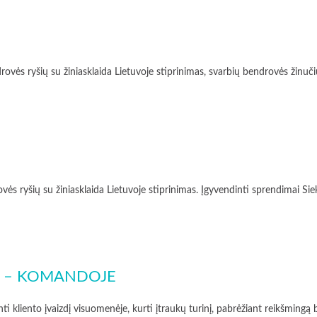
ų su žiniasklaida Lietuvoje stiprinimas, svarbių bendrovės žinučių iško
 su žiniasklaida Lietuvoje stiprinimas. Įgyvendinti sprendimai Siekiant
BĖ – KOMANDOJE
ento įvaizdį visuomenėje, kurti įtraukų turinį, pabrėžiant reikšmingą b