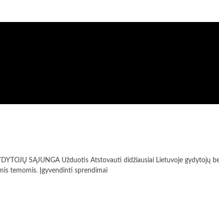
ĄJUNGA Užduotis Atstovauti didžiausiai Lietuvoje gydytojų bendruom
mis temomis. Įgyvendinti sprendimai