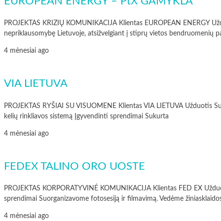
EUROPEAN ENERGY – PtX GAMYKLA
PROJEKTAS KRIZIŲ KOMUNIKACIJA Klientas EUROPEAN ENERGY Užduotis Valdy
nepriklausomybę Lietuvoje, atsižvelgiant į stiprų vietos bendruomenių pa
4 mėnesiai ago
VIA LIETUVA
PROJEKTAS RYŠIAI SU VISUOMENE Klientas VIA LIETUVA Užduotis Sukurti 
kelių rinkliavos sistemą Įgyvendinti sprendimai Sukurta
4 mėnesiai ago
FEDEX TALINO ORO UOSTE
PROJEKTAS KORPORATYVINĖ KOMUNIKACIJA Klientas FED EX Užduotis Prist
sprendimai Suorganizavome fotosesiją ir filmavimą. Vedėme žiniasklai
4 mėnesiai ago