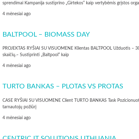
sprendimai Kampanija sustiprino „Girtekos“ kaip vertybėmis grįstos organ
4 mėnesiai ago
BALTPOOL – BIOMASS DAY
PROJEKTAS RYŠIAI SU VISUOMENE Klientas BALTPOOL Užduotis – 30 proc. p
skaičių.– Sustiprinti „Baltpool“ kaip
4 mėnesiai ago
TURTO BANKAS – PLOTAS VS PROTAS
CASE RYŠIAI SU VISUOMENE Client TURTO BANKAS Task Pozicionuoti Turto
tarnautojų požiūrį
4 mėnesiai ago
CENTRIC IT SOLUTIONS LITHUANIA