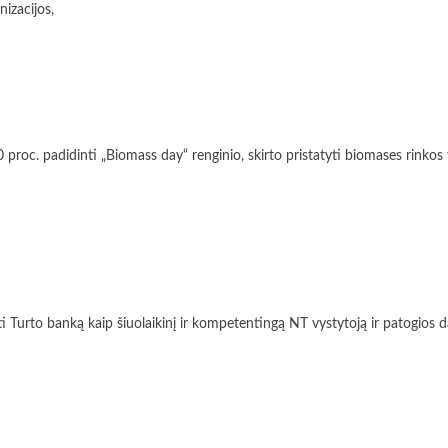
izacijos,
adidinti „Biomass day“ renginio, skirto pristatyti biomases rinkos tende
 banką kaip šiuolaikinį ir kompetentingą NT vystytoją ir patogios darbo