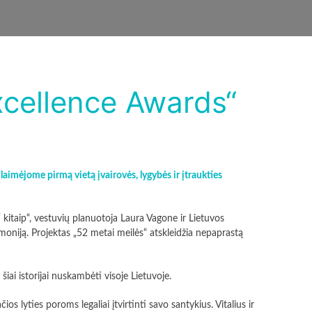
cellence Awards“
mėjome pirmą vietą įvairovės, lygybės ir įtraukties
kitaip“, vestuvių planuotoja Laura Vagone ir Lietuvos
oniją. Projektas „52 metai meilės“ atskleidžia nepaprastą
iai istorijai nuskambėti visoje Lietuvoje.
ios lyties poroms legaliai įtvirtinti savo santykius. Vitalius ir