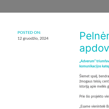
Pelnė
POSTED ON:
12 gruodžio, 2024
apdov
„Adverum“ triumfavo
komunikacijos kateg
Šiemet spalį, bendr
žmogaus teisių cent
istoriją apie meilės g
Prie šio projekto vi
„Esame vienintelė Bal