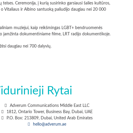
eises. Ceremonija, į kurią susirinko garsiausi šalies kultūros,
o Vitaliaus ir Albino santuoką paliudijo daugiau nei 20 000
onaliniam muziejui, kaip reikšmingas LGBT+ bendruomenės
uvo įamžinta dokumentiniame filme, LRT radijo dokumentikoje.
žėsi daugiau nei 700 dalyvių.
idurinieji Rytai
Adverum Communications Middle East LLC
1812, Ontario Tower, Business Bay, Dubai, UAE
P.O. Box: 213809, Dubai, United Arab Emirates
hello@adverum.ae