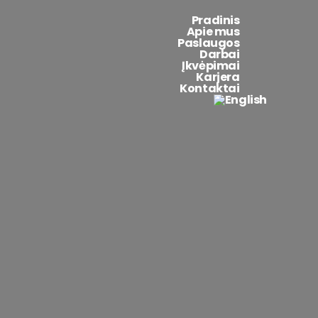
Pradinis
Apie mus
Paslaugos
Darbai
Įkvėpimai
Karjera
Kontaktai