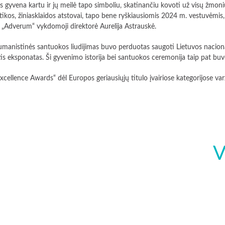
 gyvena kartu ir jų meilė tapo simboliu, skatinančiu kovoti už visų žmonių t
ikos, žiniasklaidos atstovai, tapo bene ryškiausiomis 2024 m. vestuvėmis, 
 „Adverum“ vykdomoji direktorė Aurelija Astrauskė.
 humanistinės santuokos liudijimas buvo perduotas saugoti Lietuvos naci
is eksponatas. Ši gyvenimo istorija bei santuokos ceremonija taip pat b
ellence Awards“ dėl Europos geriausiųjų titulo įvairiose kategorijose var
V