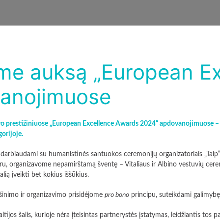
me auksą „European Ex
anojimuose
 prestižiniuose „European Excellence Awards 2024“ apdovanojimuose – lai
orijoje.
adarbiaudami su humanistinės santuokos ceremonijų organizatoriais „Taip“ 
ru, organizavome nepamirštamą šventę – Vitaliaus ir Albino vestuvių cerem
alią įveikti bet kokius iššūkius.
ešinimo ir organizavimo prisidėjome
pro bono
principu, suteikdami galimybę š
tijos šalis, kurioje nėra įteisintas partnerystės įstatymas, leidžiantis tos pač