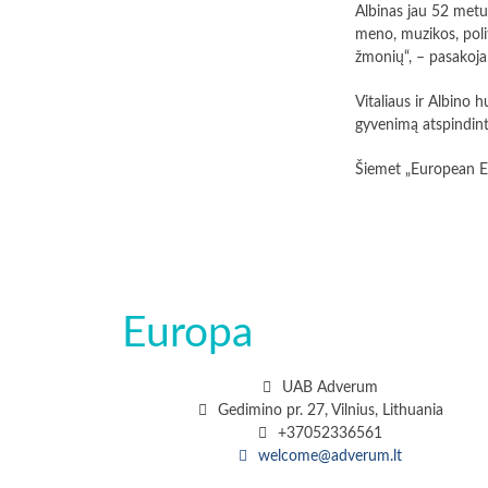
Albinas jau 52 metus
meno, muzikos, polit
žmonių“, – pasakoja
Vitaliaus ir Albino
gyvenimą atspindint
Šiemet „European Exc
Europa
UAB Adverum
Gedimino pr. 27, Vilnius, Lithuania
+37052336561
welcome@adverum.lt