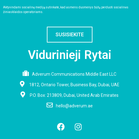
Aktyvindami socialinę mediją sutinkate, kad asmens duomenys būtų perduoti socialinės
žiniasklaidos operatoriams.
SUSISIEKITE
Vidurinieji Rytai
Adverum Communications Middle East LLC
1812, Ontario Tower, Business Bay, Dubai, UAE
P.O. Box: 213809, Dubai, United Arab Emirates
hello@adverum.ae