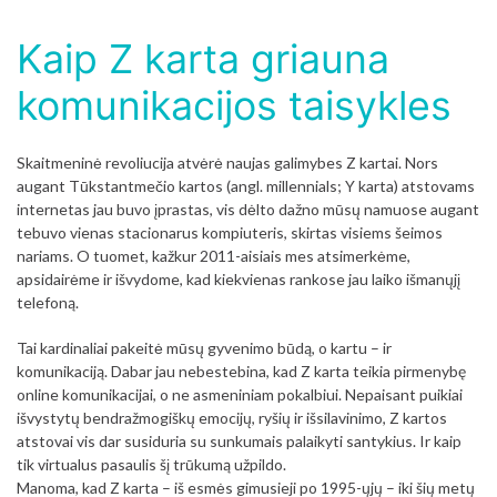
Kaip Z karta griauna
komunikacijos taisykles
Skaitmeninė revoliucija atvėrė naujas galimybes Z kartai. Nors
augant Tūkstantmečio kartos (angl. millennials; Y karta) atstovams
internetas jau buvo įprastas, vis dėlto dažno mūsų namuose augant
tebuvo vienas stacionarus kompiuteris, skirtas visiems šeimos
nariams. O tuomet, kažkur 2011-aisiais mes atsimerkėme,
apsidairėme ir išvydome, kad kiekvienas rankose jau laiko išmanųjį
telefoną.
Tai kardinaliai pakeitė mūsų gyvenimo būdą, o kartu – ir
komunikaciją. Dabar jau nebestebina, kad Z karta teikia pirmenybę
online komunikacijai, o ne asmeniniam pokalbiui. Nepaisant puikiai
išvystytų bendražmogiškų emocijų, ryšių ir išsilavinimo, Z kartos
atstovai vis dar susiduria su sunkumais palaikyti santykius. Ir kaip
tik virtualus pasaulis šį trūkumą užpildo.
Manoma, kad Z karta – iš esmės gimusieji po 1995-ųjų – iki šių metų