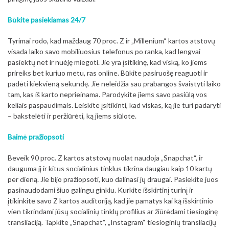
Būkite pasiekiamas 24/7
Tyrimai rodo, kad maždaug 70 proc. Z ir „Millenium“ kartos atstovų
visada laiko savo mobiliuosius telefonus po ranka, kad lengvai
pasiektų net ir nuėję miegoti. Jie yra įsitikinę, kad viską, ko jiems
prireiks bet kuriuo metu, ras online. Būkite pasiruošę reaguoti ir
padėti kiekvieną sekundę. Jie neleidžia sau prabangos švaistyti laiko
tam, kas iš karto neprieinama. Parodykite jiems savo pasiūlą vos
keliais paspaudimais. Leiskite įsitikinti, kad viskas, ką jie turi padaryti
– bakstelėti ir peržiūrėti, ką jiems siūlote.
Baimė pražiopsoti
Beveik 90 proc. Z kartos atstovų nuolat naudoja „Snapchat“, ir
dauguma jį ir kitus socialinius tinklus tikrina daugiau kaip 10 kartų
per dieną. Jie bijo pražiopsoti, kuo dalinasi jų draugai. Pasiekite juos
pasinaudodami šiuo galingu ginklu. Kurkite išskirtinį turinį ir
įtikinkite savo Z kartos auditoriją, kad jie pamatys kai ką išskirtinio
vien tikrindami jūsų socialinių tinklų profilius ar žiūrėdami tiesioginę
transliaciją. Tapkite „Snapchat“, „Instagram“ tiesioginių transliacijų