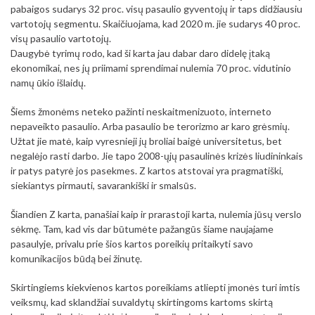
pabaigos sudarys 32 proc. visų pasaulio gyventojų ir taps didžiausiu
vartotojų segmentu. Skaičiuojama, kad 2020 m. jie sudarys 40 proc.
visų pasaulio vartotojų.
Daugybė tyrimų rodo, kad ši karta jau dabar daro didelę įtaką
ekonomikai, nes jų priimami sprendimai nulemia 70 proc. vidutinio
namų ūkio išlaidų.
Šiems žmonėms neteko pažinti neskaitmenizuoto, interneto
nepaveikto pasaulio. Arba pasaulio be terorizmo ar karo grėsmių.
Užtat jie matė, kaip vyresnieji jų broliai baigė universitetus, bet
negalėjo rasti darbo. Jie tapo 2008-ųjų pasaulinės krizės liudininkais
ir patys patyrė jos pasekmes. Z kartos atstovai yra pragmatiški,
siekiantys pirmauti, savarankiški ir smalsūs.
Šiandien Z karta, panašiai kaip ir prarastoji karta, nulemia jūsų verslo
sėkmę. Tam, kad vis dar būtumėte pažangūs šiame naujajame
pasaulyje, privalu prie šios kartos poreikių pritaikyti savo
komunikacijos būdą bei žinutę.
Skirtingiems kiekvienos kartos poreikiams atliepti įmonės turi imtis
veiksmų, kad sklandžiai suvaldytų skirtingoms kartoms skirtą