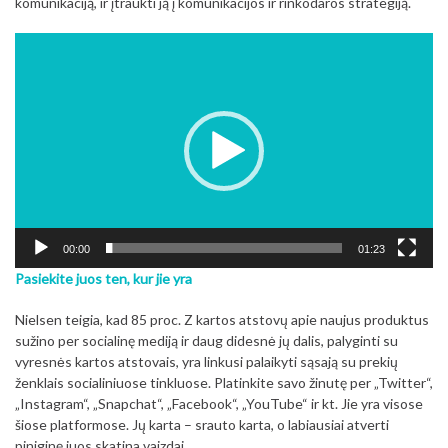
komunikaciją, ir įtraukti ją į komunikacijos ir rinkodaros strategiją.
Video
grotuvas
00:00
01:23
Pasiekite juos ten, kur jie yra
Nielsen teigia, kad 85 proc. Z kartos atstovų apie naujus produktus
sužino per socialinę mediją ir daug didesnė jų dalis, palyginti su
vyresnės kartos atstovais, yra linkusi palaikyti sąsają su prekių
ženklais socialiniuose tinkluose. Platinkite savo žinutę per „Twitter“,
„Instagram“, „Snapchat“, „Facebook“, „YouTube“ ir kt. Jie yra visose
šiose platformose. Jų karta – srauto karta, o labiausiai atverti
piniginę juos skatina vaizdai.