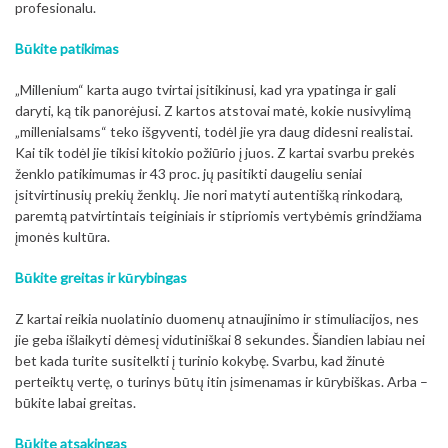
profesionalu.
Būkite patikimas
„Millenium“ karta augo tvirtai įsitikinusi, kad yra ypatinga ir gali
daryti, ką tik panorėjusi. Z kartos atstovai matė, kokie nusivylimą
„millenialsams“ teko išgyventi, todėl jie yra daug didesni realistai.
Kai tik todėl jie tikisi kitokio požiūrio į juos. Z kartai svarbu prekės
ženklo patikimumas ir 43 proc. jų pasitikti daugeliu seniai
įsitvirtinusių prekių ženklų. Jie nori matyti autentišką rinkodarą,
paremtą patvirtintais teiginiais ir stipriomis vertybėmis grindžiama
įmonės kultūra.
Būkite greitas ir kūrybingas
Z kartai reikia nuolatinio duomenų atnaujinimo ir stimuliacijos, nes
jie geba išlaikyti dėmesį vidutiniškai 8 sekundes. Šiandien labiau nei
bet kada turite susitelkti į turinio kokybę. Svarbu, kad žinutė
perteiktų vertę, o turinys būtų itin įsimenamas ir kūrybiškas. Arba –
būkite labai greitas.
Būkite atsakingas