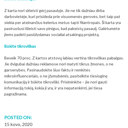
Z karta nori skleisti gėrį pasaulyje. Jie ne tik dažniau dirba
darbovietėje, kuri prisideda prie visuomenės gerovės, bet taip pat
siekia per ateinančius kelerius metus tapti filantropais. Ši karta yra
pasiruošusi išleisti savo pinigus, kad pakeistų pasaulį. Galėtumėte
jiems padėti pasiūlydamas socialiai atsakingą projektą.
Būkite tikroviškas
Beveik 70 proc. Z kartos atstovų labiau vertina tikroviškas pabaigas.
Jie dvigubai dažniau reklamose nori matyti tikrus žmones, o ne
garsenybes. Pasinaudokite šiuo faktu ir remkitės
mikroinfluenceriais, o ne įžymybėmis, pasitelkite tiesioginę
komunikaciją ir būkite tikroviški. Prisiminkite – jie nori gauti
informaciją tokią, kokia ji yra, ir yra nepatenkinti, jei tiesa
pagražinama.
POSTED ON:
15 kovo, 2020