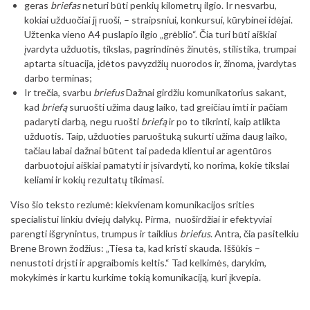
geras
briefas
neturi būti penkių kilometrų ilgio. Ir nesvarbu,
kokiai užduočiai jį ruoši, – straipsniui, konkursui, kūrybinei idėjai.
Užtenka vieno A4 puslapio ilgio „grėblio“. Čia turi būti aiškiai
įvardyta užduotis, tikslas, pagrindinės žinutės, stilistika, trumpai
aptarta situacija, įdėtos pavyzdžių nuorodos ir, žinoma, įvardytas
darbo terminas;
Ir trečia, svarbu
briefus
Dažnai girdžiu komunikatorius sakant,
kad
briefą
suruošti užima daug laiko, tad greičiau imti ir pačiam
padaryti darbą, negu ruošti
briefą
ir po to tikrinti, kaip atlikta
užduotis. Taip, užduoties paruoštuką sukurti užima daug laiko,
tačiau labai dažnai būtent tai padeda klientui ar agentūros
darbuotojui aiškiai pamatyti ir įsivardyti, ko norima, kokie tikslai
keliami ir kokių rezultatų tikimasi.
Viso šio teksto reziumė: kiekvienam komunikacijos srities
specialistui linkiu dviejų dalykų. Pirma, nuoširdžiai ir efektyviai
parengti išgrynintus, trumpus ir taiklius
briefus
. Antra, čia pasitelkiu
Brene Brown žodžius: „Tiesa ta, kad kristi skauda. Iššūkis –
nenustoti drįsti ir apgraibomis keltis.“ Tad kelkimės, darykim,
mokykimės ir kartu kurkime tokią komunikaciją, kuri įkvepia.