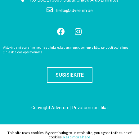
P.O. Box: 213809, Dubai, United Arab Emirates
hello@adverum.ae
Aktyvindami socialinę mediją sutinkate, kad asmens duomenys būtų perduoti socialinės
žiniasklaidos operatoriams.
SUSISIEKITE
Copyright Adverum |
Privatumo politika
solution:
DIGITALBROTHERS
This site uses cookies. By continuing to use this site, you agree to the use of
cookies.
Read more here