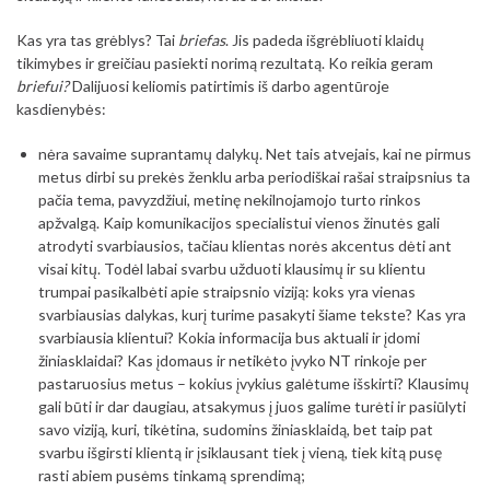
Kas yra tas grėblys? Tai
briefas
. Jis padeda išgrėbliuoti klaidų
tikimybes ir greičiau pasiekti norimą rezultatą. Ko reikia geram
briefui?
Dalijuosi keliomis patirtimis iš darbo agentūroje
kasdienybės:
nėra savaime suprantamų dalykų. Net tais atvejais, kai ne pirmus
metus dirbi su prekės ženklu arba periodiškai rašai straipsnius ta
pačia tema, pavyzdžiui, metinę nekilnojamojo turto rinkos
apžvalgą. Kaip komunikacijos specialistui vienos žinutės gali
atrodyti svarbiausios, tačiau klientas norės akcentus dėti ant
visai kitų. Todėl labai svarbu užduoti klausimų ir su klientu
trumpai pasikalbėti apie straipsnio viziją: koks yra vienas
svarbiausias dalykas, kurį turime pasakyti šiame tekste? Kas yra
svarbiausia klientui? Kokia informacija bus aktuali ir įdomi
žiniasklaidai? Kas įdomaus ir netikėto įvyko NT rinkoje per
pastaruosius metus – kokius įvykius galėtume išskirti? Klausimų
gali būti ir dar daugiau, atsakymus į juos galime turėti ir pasiūlyti
savo viziją, kuri, tikėtina, sudomins žiniasklaidą, bet taip pat
svarbu išgirsti klientą ir įsiklausant tiek į vieną, tiek kitą pusę
rasti abiem pusėms tinkamą sprendimą;