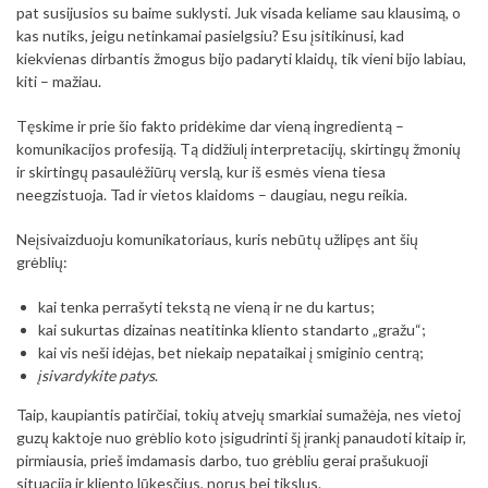
pat susijusios su baime suklysti. Juk visada keliame sau klausimą, o
kas nutiks, jeigu netinkamai pasielgsiu? Esu įsitikinusi, kad
kiekvienas dirbantis žmogus bijo padaryti klaidų, tik vieni bijo labiau,
kiti – mažiau.
Tęskime ir prie šio fakto pridėkime dar vieną ingredientą –
komunikacijos profesiją. Tą didžiulį interpretacijų, skirtingų žmonių
ir skirtingų pasaulėžiūrų verslą, kur iš esmės viena tiesa
neegzistuoja. Tad ir vietos klaidoms – daugiau, negu reikia.
Neįsivaizduoju komunikatoriaus, kuris nebūtų užlipęs ant šių
grėblių:
kai tenka perrašyti tekstą ne vieną ir ne du kartus;
kai sukurtas dizainas neatitinka kliento standarto „gražu“;
kai vis neši idėjas, bet niekaip nepataikai į smiginio centrą;
įsivardykite patys
.
Taip, kaupiantis patirčiai, tokių atvejų smarkiai sumažėja, nes vietoj
guzų kaktoje nuo grėblio koto įsigudrinti šį įrankį panaudoti kitaip ir,
pirmiausia, prieš imdamasis darbo, tuo grėbliu gerai prašukuoji
situaciją ir kliento lūkesčius, norus bei tikslus.