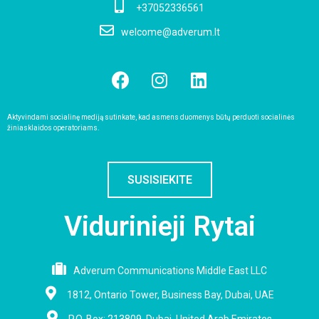
+37052336561
welcome@adverum.lt
Aktyvindami socialinę mediją sutinkate, kad asmens duomenys būtų perduoti socialinės
žiniasklaidos operatoriams.
SUSISIEKITE
Vidurinieji Rytai
Adverum Communications Middle East LLC
1812, Ontario Tower, Business Bay, Dubai, UAE