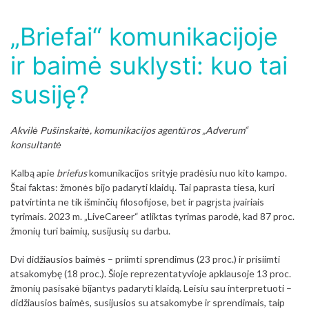
„Briefai“ komunikacijoje
ir baimė suklysti: kuo tai
susiję?
Akvilė Pušinskaitė, komunikacijos agentūros „Adverum“
konsultantė
Kalbą apie
briefus
komunikacijos srityje pradėsiu nuo kito kampo.
Štai faktas: žmonės bijo padaryti klaidų. Tai paprasta tiesa, kuri
patvirtinta ne tik išminčių filosofijose, bet ir pagrįsta įvairiais
tyrimais. 2023 m. „LiveCareer“ atliktas tyrimas parodė, kad 87 proc.
žmonių turi baimių, susijusių su darbu.
Dvi didžiausios baimės – priimti sprendimus (23 proc.) ir prisiimti
atsakomybę (18 proc.). Šioje reprezentatyvioje apklausoje 13 proc.
žmonių pasisakė bijantys padaryti klaidą. Leisiu sau interpretuoti –
didžiausios baimės, susijusios su atsakomybe ir sprendimais, taip