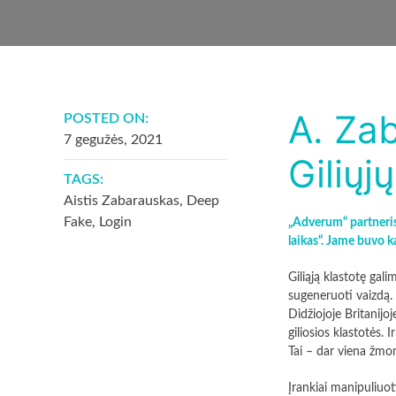
A. Za
POSTED ON:
7 gegužės, 2021
Giliųj
TAGS:
Aistis Zabarauskas
,
Deep
Fake
,
Login
„Adverum“ partneris
laikas“. Jame buvo k
Giliąją klastotę gali
sugeneruoti vaizdą. 
Didžiojoje Britanijo
giliosios klastotės. 
Tai – dar viena žmon
Įrankiai manipuliuoti