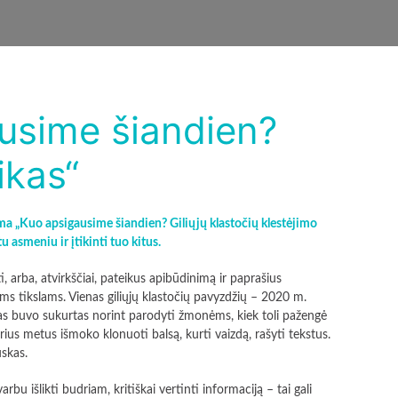
usime šiandien?
ikas“
a „Kuo apsigausime šiandien? Giliųjų klastočių klestėjimo
 asmeniu ir įtikinti tuo kitus.
ti, arba, atvirkščiai, pateikus apibūdinimą ir paprašius
iems tikslams. Vienas giliųjų klastočių pavyzdžių – 2020 m.
imas buvo sukurtas norint parodyti žmonėms, kiek toli pažengė
lerius metus išmoko klonuoti balsą, kurti vaizdą, rašyti tekstus.
uskas.
bu išlikti budriam, kritiškai vertinti informaciją – tai gali