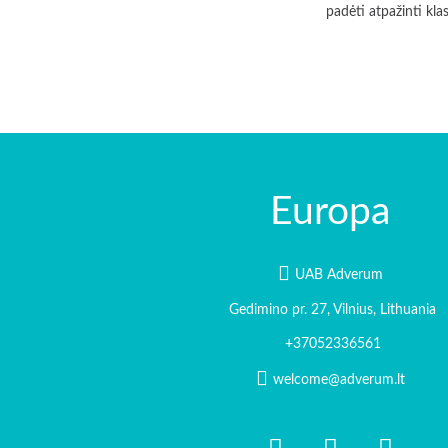
padėti atpažinti klas
Europa
UAB Adverum
Gedimino pr. 27, Vilnius, Lithuania
+37052336561
welcome@adverum.lt