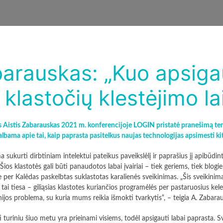
barauskas: „Kuo apsiga
ų klastočių klestėjimo la
 Aistis Zabarauskas 2021 m. konferencijoje LOGIN pristatė pranešimą tem
albama apie tai, kaip paprasta pasitelkus naujas technologijas apsimesti kitu
ma sukurti dirbtiniam intelektui pateikus paveikslėlį ir paprašius jį apibūdin
Šios klastotės gali būti panaudotos labai įvairiai – tiek geriems, tiek blog
je per Kalėdas paskelbtas suklastotas karalienės sveikinimas. „Šis sveikin
Ir tai tiesa – giliąsias klastotes kuriančios programėlės per pastaruosius ke
ijos problema, su kuria mums reikia išmokti tvarkytis“, – teigia A. Zabara
 turiniu šiuo metu yra prieinami visiems, todėl apsigauti labai paprasta. Svar