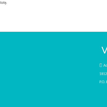
totę.
V
Ad
1812
P.O.